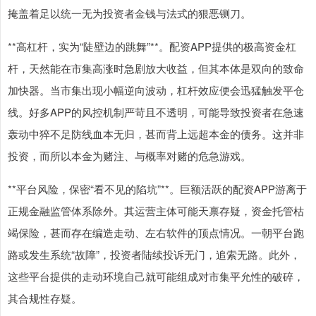
掩盖着足以统一无为投资者金钱与法式的狠恶铡刀。
**高杠杆，实为“陡壁边的跳舞”**。配资APP提供的极高资金杠
杆，天然能在市集高涨时急剧放大收益，但其本体是双向的致命
加快器。当市集出现小幅逆向波动，杠杆效应便会迅猛触发平仓
线。好多APP的风控机制严苛且不透明，可能导致投资者在急速
轰动中猝不足防线血本无归，甚而背上远超本金的债务。这并非
投资，而所以本金为赌注、与概率对赌的危急游戏。
**平台风险，保密“看不见的陷坑”**。巨额活跃的配资APP游离于
正规金融监管体系除外。其运营主体可能天禀存疑，资金托管枯
竭保险，甚而存在编造走动、左右软件的顶点情况。一朝平台跑
路或发生系统“故障”，投资者陆续投诉无门，追索无路。此外，
这些平台提供的走动环境自己就可能组成对市集平允性的破碎，
其合规性存疑。