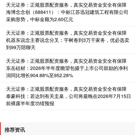
天元证券：正规股票配资服务，真实交易资金安全有保障
海博念念创（688411）：中标江苏迅冠建筑工程有限公司
采购形势，中标金额为2.60亿元
天元证券：正规股票配资服务，真实交易资金安全有保障
机器东说念主赛说念分叉：宇树卷到3万干家务，优必选卖
到99万陪聊天
天元证券：正规股票配资服务，真实交易资金安全有保障
国债指数
229.69
+0.10
+0.04%
东岳硅材：2026年半年度瞻望包摄于上市公司鼓励的净利
润同比增长904.88%至952.28%
天元证券：正规股票配资服务，真实交易资金安全有保障
泰豪科技：若达到有关圭臬，公司将最晚在2026年7月15日
前裸露半年度功绩预报
推荐资讯
期指IC0
7877.80
+164.40
+2.13%