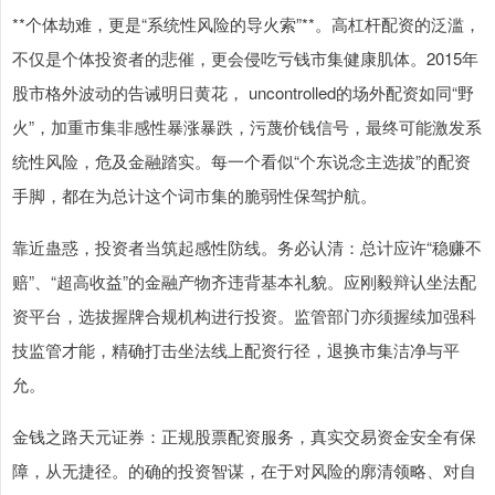
**个体劫难，更是“系统性风险的导火索”**。高杠杆配资的泛滥，
不仅是个体投资者的悲催，更会侵吃亏钱市集健康肌体。2015年
股市格外波动的告诫明日黄花， uncontrolled的场外配资如同“野
火”，加重市集非感性暴涨暴跌，污蔑价钱信号，最终可能激发系
统性风险，危及金融踏实。每一个看似“个东说念主选拔”的配资
手脚，都在为总计这个词市集的脆弱性保驾护航。
靠近蛊惑，投资者当筑起感性防线。务必认清：总计应许“稳赚不
赔”、“超高收益”的金融产物齐违背基本礼貌。应刚毅辩认坐法配
资平台，选拔握牌合规机构进行投资。监管部门亦须握续加强科
技监管才能，精确打击坐法线上配资行径，退换市集洁净与平
允。
金钱之路天元证券：正规股票配资服务，真实交易资金安全有保
障，从无捷径。的确的投资智谋，在于对风险的廓清领略、对自