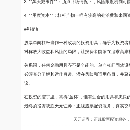
3. **黑天鹅事件**：顶点商场情况下，风险限度机制可
4. **用度资本**：杠杆产物一样有较高的处治费和来回
## 结语
股票单向杠杆当作一种改动的投资用具，确乎为投资者
对称放大收益和风险的局限，让投资者能够在追求高禀
关系词，任何金融用具齐不是全能的。单向杠杆固然设
必须充分了解其运作旨趣、潜在风险和适用条目，并聚
议。
在投资的寰宇里，莫得“圣杯”，惟有适合的用具和忠
最终的投资获胜天元证券：正规股票配资服务，真实交
天元证券：正规股票配资服务