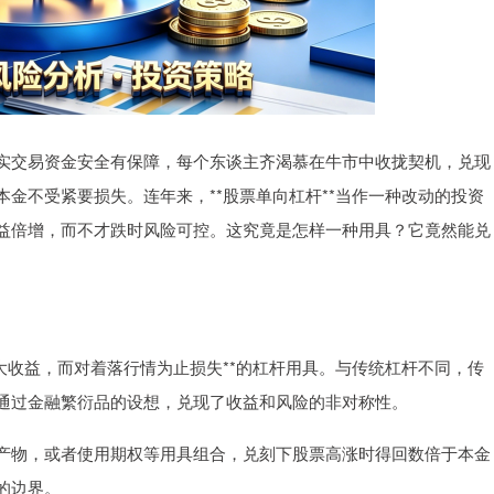
实交易资金安全有保障，每个东谈主齐渴慕在牛市中收拢契机，兑现
金不受紧要损失。连年来，**股票单向杠杆**当作一种改动的投资
益倍增，而不才跌时风险可控。这究竟是怎样一种用具？它竟然能兑
大收益，而对着落行情为止损失**的杠杆用具。与传统杠杆不同，传
通过金融繁衍品的设想，兑现了收益和风险的非对称性。
产物，或者使用期权等用具组合，兑刻下股票高涨时得回数倍于本金
的边界。