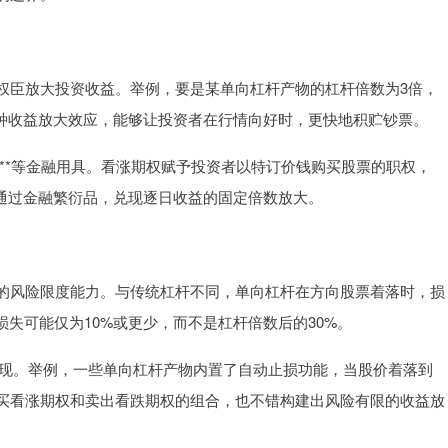
权臣放大投资收益。举例，要是某单向杠杆产物的杠杆倍数为3倍，
这种收益放大效应，能够让投资者在行情向好时，更快地积贮钞票。
TF**等金融用具。看涨期权赋予投资者以特订价钱购买股票的职权，
则通过金融繁衍品，兑现逐日收益的固定倍数放大。
的风险限度能力。与传统杠杆不同，单向杠杆在方向股票着落时，损
损失可能仅为10%或更少，而不是杠杆倍数后的30%。
*来兑现。举例，一些单向杠杆产物内置了自动止损功能，当股价着落到
买看涨期权和卖出看跌期权的组合，也不错构建出风险有限的收益放