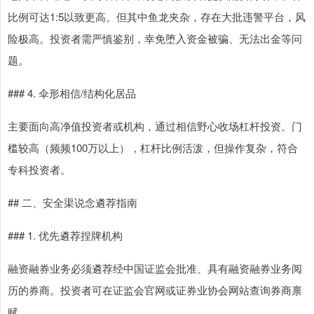
比例可达1:5以致更高。但其中鱼龙夹杂，存在大批违警平台，风
险极高。投资者需严慎鉴别，幸免堕入资金被骗、无法出金等问
题。
### 4. 伞形相信/结构化居品
主要面向高净值投资者或机构，通过相信野心收场杠杆投资。门
槛较高（频频100万以上），杠杆比例活泼，但操作复杂，符合
专科投资者。
## 二、安全渠说念遴荐指南
### 1. 优先遴荐捏牌机构
融资融券业务必须遴荐经中国证监会批准、具有融资融券业务阅
历的券商。投资者可在证监会官网或证券业协会网站查询券商禀
赋。