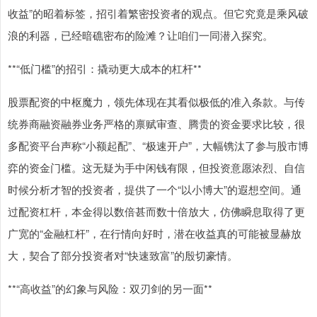
收益”的昭着标签，招引着繁密投资者的观点。但它究竟是乘风破
浪的利器，已经暗礁密布的险滩？让咱们一同潜入探究。
**“低门槛”的招引：撬动更大成本的杠杆**
股票配资的中枢魔力，领先体现在其看似极低的准入条款。与传
统券商融资融券业务严格的禀赋审查、腾贵的资金要求比较，很
多配资平台声称“小额起配”、“极速开户”，大幅镌汰了参与股市博
弈的资金门槛。这无疑为手中闲钱有限，但投资意愿浓烈、自信
时候分析才智的投资者，提供了一个“以小博大”的遐想空间。通
过配资杠杆，本金得以数倍甚而数十倍放大，仿佛瞬息取得了更
广宽的“金融杠杆”，在行情向好时，潜在收益真的可能被显赫放
大，契合了部分投资者对“快速致富”的殷切豪情。
**“高收益”的幻象与风险：双刃剑的另一面**