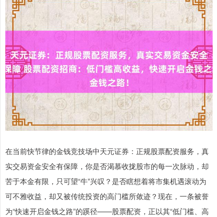
在当前快节律的金钱竞技场中天元证券：正规股票配资服务，真
实交易资金安全有保障，你是否渴慕收拢股市的每一次脉动，却
苦于本金有限，只可望“牛”兴叹？是否瞎想着将市集机遇滚动为
可不雅收益，却又被传统投资的高门槛所敛迹？现在，一条被誉
为“快速开启金钱之路”的蹊径——股票配资，正以其“低门槛、高