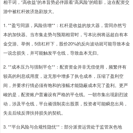
相干词，“高收益”的本旨势必伴跟着“高风险”的暗影，这在配资交
游中被杠杆效济急剧放大。
1. **盈亏同源，风险倍增**：杠杆是收益的放大器，雷同亦然亏
本的加快器。当市集走势与预期相背时，亏本比例将远超自有本
金交游。举例，5倍杠杆下，股价20%的反向波动就可能导致本金
一说念损失，并可能触发平仓线，导致血本无归。
2. **成本压力与强制平仓**：配资资金并非无偿使用，频繁伴有
较高的利息或用度，这无形中增多了执仓成本，压缩了盈利空
间，并要求行情必须有饱和的涨幅才能隐蔽成本完了盈利。更严
峻的是，配资账户普遍设有严格的平仓线。一朝市集出现剧烈波
动，涉及平仓线，平台顽强制卖出股票，投资者可能瞬息出局，
失去后续反弹扶持损失的契机。
3. **平台风险与合规性隐忧**：部分派资运营处于监管灰色地