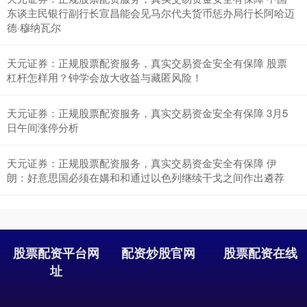
深证成指
14110.12
-34.08
-0.24%
东谈主民银行副行长宣昌能会见马尔代夫货币惩办局行长阿哈迈
德·穆纳瓦尔
天元证券：正规股票配资服务，真实交易资金安全有保障 股票
杠杆怎样用？钟学会放大收益与藏匿风险！
天元证券：正规股票配资服务，真实交易资金安全有保障 3月5
日午间涨停分析
沪深300
4651.31
-6.85
-0.15%
天元证券：正规股票配资服务，真实交易资金安全有保障 伊
朗：好意思国必须在媾和和通过以色列继续干戈之间作出遴荐
股票配资平台网
配资炒股官网
股票配资在线
址
北证50
1122.88
+3.42
+0.30%