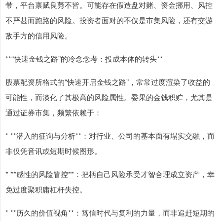
带，平台禀赋良莠不皆。可能存在假造盘对赌、资金挪用、风控
不严甚而跑路的风险。投资者面对的不仅是市集风险，还有交游
敌手方的信用风险。
**“快速金钱之路”的冷念念考：投成本体的转头**
股票配资所格式的“快速开启金钱之路”，常常过度渲染了收益的
可能性，而淡化了其极高的风险属性。委果的金钱积贮，尤其是
通过证券市集，频繁依赖于：
* **潜入的征询与分析**：对行业、公司的基本面有塌实交融，而
非仅凭音讯或短期时候图形。
* **感性的风险管控**：把柄自己风险承受才智合理成立资产，幸
免过度聚积庸杠杆失控。
* **历久的价值视角**：笃信时代与复利的力量，而非追赶短期的