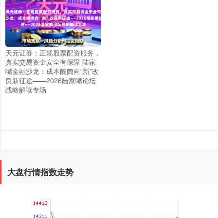
上证综指
3966.59
+26.56
+0.67%
天元证券：正规股票配资服务，
真实交易资金安全有保障 陆家
嘴金融沙龙：成本阛阓向“新”改
良新征途——2026陆家嘴论坛
战略解读专场
深证成指
14316.96
+5.95
+0.04%
大盘行情指数走势