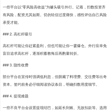
一些平台以“零风险高收益”为噱头吸引外行。记着，扫数投资齐
有风险，配资尤其如斯。切勿轻信过度痛快，感性评估自己风险
承受才能。
### 2. 高杠杆吸引
高杠杆可能让你赶紧盈利，但也可能让你一霎爆仓。外行应幸免
盲目追求高杠杆，逐渐积蓄教悔后再酌量转折。
### 3. 隐性收费
部分平台在宣传时强调低利息，但荫藏了料理费、交往费等出奇
资本。签约前务必仔细阅读协议条目，明确扫数用度细节。
### 4. 提现难题
一些不良平台会设置提现结巴，如延长到账、无故扣款等。选用