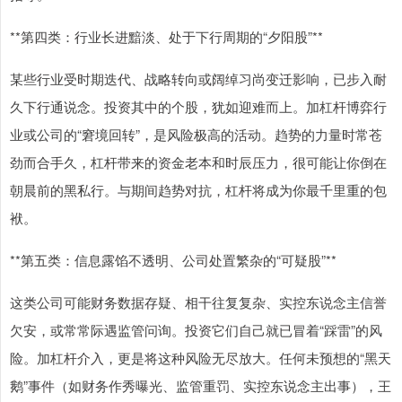
**第四类：行业长进黯淡、处于下行周期的“夕阳股”**
某些行业受时期迭代、战略转向或阔绰习尚变迁影响，已步入耐
久下行通说念。投资其中的个股，犹如迎难而上。加杠杆博弈行
业或公司的“窘境回转”，是风险极高的活动。趋势的力量时常苍
劲而合手久，杠杆带来的资金老本和时辰压力，很可能让你倒在
朝晨前的黑私行。与期间趋势对抗，杠杆将成为你最千里重的包
袱。
**第五类：信息露馅不透明、公司处置繁杂的“可疑股”**
这类公司可能财务数据存疑、相干往复复杂、实控东说念主信誉
欠安，或常常际遇监管问询。投资它们自己就已冒着“踩雷”的风
险。加杠杆介入，更是将这种风险无尽放大。任何未预想的“黑天
鹅”事件（如财务作秀曝光、监管重罚、实控东说念主出事），王