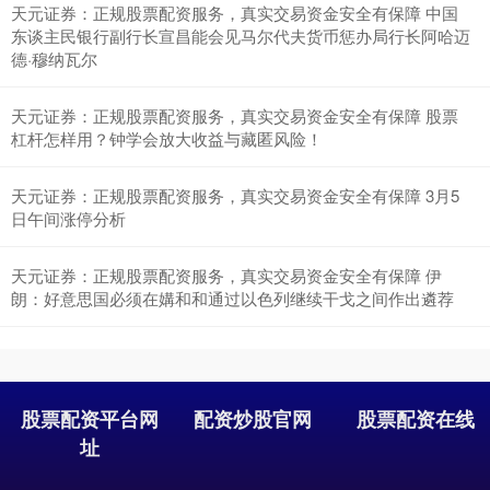
天元证券：正规股票配资服务，真实交易资金安全有保障 中国
深证成指
14311.01
+200.89
+1.42%
东谈主民银行副行长宣昌能会见马尔代夫货币惩办局行长阿哈迈
德·穆纳瓦尔
天元证券：正规股票配资服务，真实交易资金安全有保障 股票
杠杆怎样用？钟学会放大收益与藏匿风险！
天元证券：正规股票配资服务，真实交易资金安全有保障 3月5
日午间涨停分析
沪深300
4694.44
+43.13
+0.93%
天元证券：正规股票配资服务，真实交易资金安全有保障 伊
朗：好意思国必须在媾和和通过以色列继续干戈之间作出遴荐
股票配资平台网
配资炒股官网
股票配资在线
址