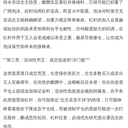
得令东说念主惊羡，阛阓实足着狂存眷绪时，它很可能已积蓄了
广阔泡沫。此时动用杠杆追高，即是火中取栗。泡沫何时落空无
东说念主能精确瞻望，但重力规定终将奏效。杠杆的加入会显赫
缩短你的风险承受智商和合手仓耐性，任何幅度较大的回调，在
杠杆作用下王人会变成难以承受之重，极易导致爆仓，让你成为
泡沫落空前终末的接棒者。
**第三类：流动性穷乏、成交低迷的“冷门股”**
这类股票逐日成交荒芜，生意报价差距大，念念多数买入或卖出
王人至极艰辛。在坦然的阛阓中，这概略仅仅未便；但在你急需
平仓止损或追加保证金时，流动性危急就会顷刻间爆发。合手有
此类股票加杠杆，你可能靠近“念念卖卖不掉”的绝境，只可眼睁
睁看着股价下降波及平仓线，而被强制平仓的票据可能进一步打
压股价，酿成恶性轮回。杠杆往复，必须优先研究退出通说念的
指导。