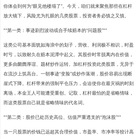
你体会到何为“眼见他楼塌了”。今天，咱们就来聚焦那些在杠杆
放大镜下，风险尤为扎眼的几类股票，投资者务必慎之又慎。
**第一类：事迹剧烈波动或合手续赔本的“问题股”**
这类公司基本面犹如海浪中的划子，营收、利润极不相识，时盈
时亏，以致耐久在赔本泥潭中起义。其股价时常脱离内在价值，
更多由阛阓厚谊、题材炒作运转。加杠杆投资此类股票，无异于
在流沙上筑高台。一朝事迹“变脸”或炒作落潮，股价容易出现断
崖式下降。杠杆带来的强制平仓压力，会迫使你在最灾祸的时刻
离场，本金王人可能遭受重创。记取，杠杆最怕的是省略情味，
而这类股票自己就是省略情味的代名词。
**第二类：股价已处历史高位、估值严重透支的“泡沫股”**
当一只股票的价钱已远超其合理价值，市盈率、市净率等狡计高