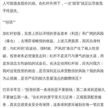
人可能激发股价闪崩。在杠杆作用下，一次“踩雷”就足以导致甩
手性损失。
**结语**
加杠杆炒股，实质上所以详情的资金老本（利息）和广阔的风险
（爆仓），去博弈省略情的收益。上述几类股票，因其自身特
质，与杠杆的“高波动、强时效、严风控”条目产生了根人性突
破。投资者务必澄澈意志到：杠杆不是灵巧与勇气的放大器，而
是东说念主性缺陷的试金石。在决定动用杠杆前，应先问我方：
我对这笔投资的相连，是否深到足以承受数倍的风险？我的风险
为止措施，是否严实到能大意最顶点的阛阓情况？
巴菲非常言：“投资的第一条准则是不要赔钱；第二条准则是耐久
不要健忘第一条。”在杠杆的寰宇里天元证券：正规股票配资服
务，真实交易资金安全有保障，这条准则更应被刻在每一笔往复