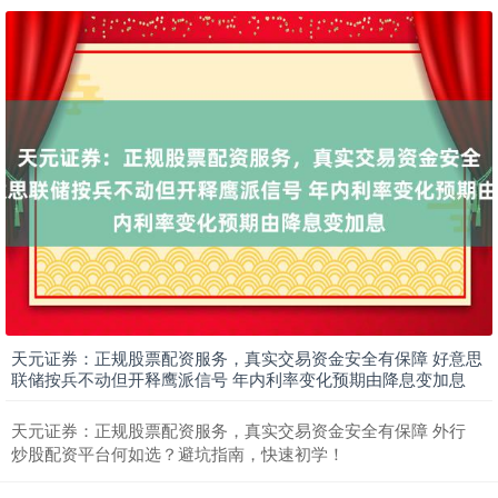
期指IC0
7877.80
+164.40
+2.13%
上证综指
3940.04
+39.68
+1.02%
天元证券：正规股票配资服务，真实交易资金安全有保障 好意思
联储按兵不动但开释鹰派信号 年内利率变化预期由降息变加息
天元证券：正规股票配资服务，真实交易资金安全有保障 外行
炒股配资平台何如选？避坑指南，快速初学！