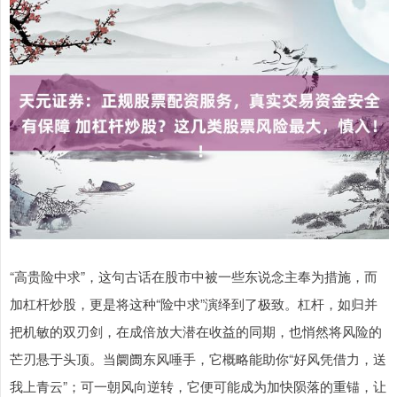
“高贵险中求”，这句古话在股市中被一些东说念主奉为措施，而
加杠杆炒股，更是将这种“险中求”演绎到了极致。杠杆，如归并
把机敏的双刃剑，在成倍放大潜在收益的同期，也悄然将风险的
芒刃悬于头顶。当阛阓东风唾手，它概略能助你“好风凭借力，送
我上青云”；可一朝风向逆转，它便可能成为加快陨落的重锚，让