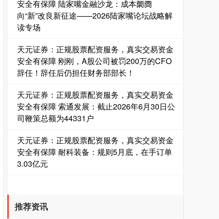
安全有保障 陆家嘴金融沙龙：成本阛阓
基金指数
7242.10
+12.30
+0.17%
向“新”改良新征途——2026陆家嘴论坛战略解
读专场
天元证券：正规股票配资服务，真实交易资金
安全有保障 刚刚，A股公司被罚200万的CFO
辞任！辞任后仍担任财务部部长！
天元证券：正规股票配资服务，真实交易资金
安全有保障 索通发展：截止2026年6月30日公
司鞭策总额为44331户
国债指数
229.69
+0.10
+0.04%
天元证券：正规股票配资服务，真实交易资金
安全有保障 耐科装备：规则5月底，在手订单
3.03亿元
推荐资讯