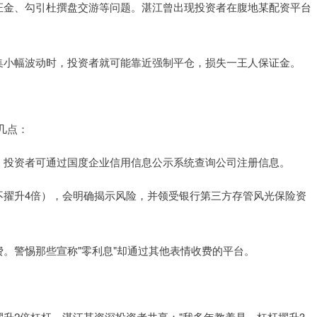
用保证金、勾引杜撰盘交游等问题。湛江曾出现投资者在腹地某配资平台
当市集小幅波动时，投资者就可能靠近强制平仓，损失一王人保证金。
几点：
执照。投资者可通过国度企业信用信息公示系统查询公司注册信息。
常常不擢升4倍），会明确揭示风险，并领受银行第三方存管风光保险资
收费。警惕那些宣称"零利息"却通过其他表情收费的平台。
用擢升2倍杠杆。湛江某资深投资者共享："我多年教养是，杠杆擢升3