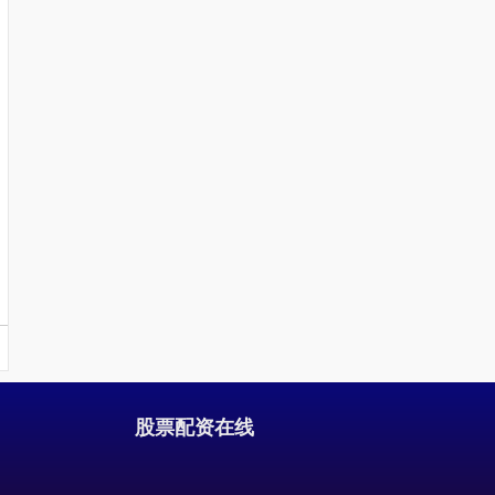
创业板指
3563.12
+47.56
+1.35%
股票配资在线
基金指数
7242.10
+12.30
+0.17%