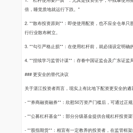
倍，睡觉质地就运行下跌。"
2. **散布投资原则**：即使使用配资，也不应全仓
行行业散布树立。
3. **勾引严格止损**：在使用杠杆前，就必须设定
4. **捏续学习监管计谋**：存眷中国证监会及广东
### 更安全的替代决议
关于湛江投资者而言，现实上有比地下配资更安全的遴
- **券商融资融券**：欣慰50万资产门槛后，可通过
- **公募杠杆基金**：部分分级基金提供合规杠杆投资
- **股指期货**：相宜有一定教养的投资者，在监管框