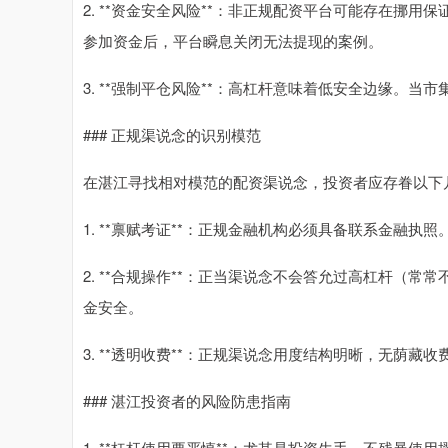
2. **资金安全风险**：非正规配资平台可能存在挪
参加资金后，平台瞬息关闭无法提现的案例。
3. **强制平仓风险**：高杠杆意味着低安全边缘。
### 正规渠说念的识别模范
在湛江寻找相对模范的配资渠说念，投资者应存眷以下
1. **禀赋考证**：正规金融机构必须具备联系金融
2. **合规操作**：正当渠说念不会答允过高杠杆（
金安全。
3. **透明收费**：正规渠说念用度结构明晰，无荫藏
### 湛江投资者的风险防患指南
1. **杠杆使用要严慎**：尤其是投资生手，不残暴使