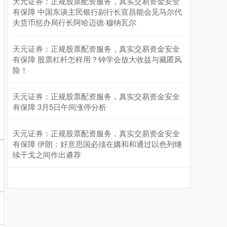
深证成指
14311.01
+200.89
+1.42%
天元证券：正规股票配资服务，真实交易资金安全
有保障 中国东谈主民银行副行长宣昌能会见马尔代
夫货币惩办局行长阿哈迈德·穆纳瓦尔
天元证券：正规股票配资服务，真实交易资金安全
有保障 股票杠杆怎样用？钟学会放大收益与藏匿风
险！
天元证券：正规股票配资服务，真实交易资金安全
有保障 3月5日午间涨停分析
沪深300
4694.44
+43.13
+0.93%
天元证券：正规股票配资服务，真实交易资金安全
有保障 伊朗：好意思国必须在媾和和通过以色列继
续干戈之间作出遴荐
北证50
1134.24
+11.37
+1.01%