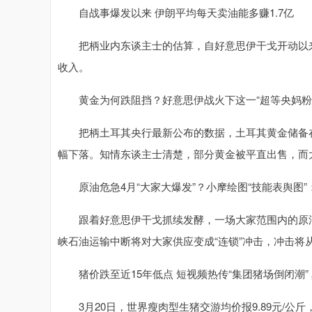
自战事爆发以来 伊朗平均每天卖油能多赚1.7亿
把柄业内东谈主士的估算，自好意思伊干戈开动以来
收入。
黄金为何跌阻挡？好意思伊战火下这一“超等央妈粉”
把柄土耳其央行最新公布的数据，土耳其黄金储备在3月
幅下落。知情东谈主士清楚，部分黄金被平直出售，而
原油危急4月“大家大爆发”？小摩绘图“技能表舆图”
跟着好意思伊干戈抓续发酵，一场大家范围内的原油
峡石油运输中断将对大家供应变成“连锁”冲击，冲击将
猪价跌至近15年低点 短视频热传“集团猪场倒闭潮”
3月20日，世界瘦肉型生猪交游均价报9.89元/公斤，