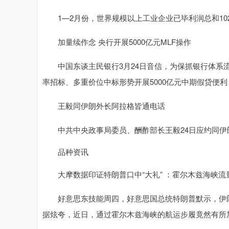
1—2月份，世界规模以上工业企业已毕利润总和10245
加量续作念 央行开展5000亿元MLF操作
中国东谈主民银行3月24日音信，为保抓银行体系流动
率招标、多重价位中标形势开展5000亿元中期假贷便利
王毅同伊朗外长阿拉格皆通电话
中共中央政事局委员、酬酢部长王毅24日应约同伊
品种资讯
大摩数据印证特朗普口中“大礼” ：霍尔木兹海峡流
好意思东技能周四，好意思国总统特朗普默示，伊朗允
据炫夸，近日，通过霍尔木兹海峡的航运步履竟然有所