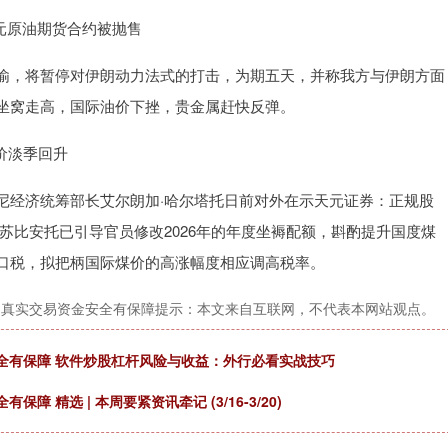
元原油期货合约被抛售
，将暂停对伊朗动力法式的打击，为期五天，并称我方与伊朗方面
坐窝走高，国际油价下挫，贵金属赶快反弹。
价淡季回升
经济统筹部长艾尔朗加·哈尔塔托日前对外在示天元证券：正规股
苏比安托已引导官员修改2026年的年度坐褥配额，斟酌提升国度煤
口税，拟把柄国际煤价的高涨幅度相应调高税率。
，真实交易资金安全有保障提示：本文来自互联网，不代表本网站观点。
全有保障 软件炒股杠杆风险与收益：外行必看实战技巧
精选 | 本周要紧资讯牵记 (3/16-3/20)