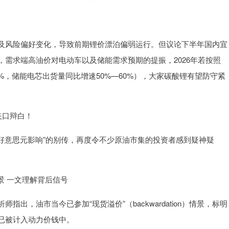
风险偏好变化，导致前期锂价漂泊偏弱运行。但议论下半年国内宜
需求端高油价对电动车以及储能需求预期的提振，2026年若按照
%，储能电芯出货量同比增速50%—60%），大家碳酸锂有望防守紧
矢口辩白！
好意思元影响”的别传，再度令不少原油市集的投资者感到疑神疑
景 一文理解背后信号
油市当今已参加“现货溢价”（backwardation）情景，标明
已被计入动力价钱中。