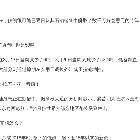
，伊朗很可能已逐日从其石油销售中赚取了数千万好意思元的特等
两周狂抛超58吨！
13日当周减少了6吨，3月20日当周又减少了52.4吨，储备刚直
大部分则通过掉期左券用于调换外汇或里拉流动性。
：按序为亚非泰西！
危急正在酝酿中。据摩根大通的分析师默示，曩昔四周霍尔木兹海
从东向西彭胀，到4月份世界大部分地区都将受到冲击。
 真相怎么？
跌破2018年5月创下的低点，创下近15年以来的新低。