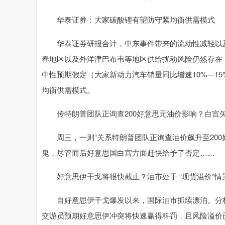
华泰证券：大家碳酸锂有望防守紧均衡供需模式
华泰证券研报合计，中东事件带来的流动性减轻以及
春地区以及外洋津巴布韦等地区供给扰动风险仍然存在，
中性预期假定（大家新动力汽车销量同比增速10%—15
均衡供需模式。
传特朗普团队正询查200好意思元油价影响？白宫
周三，一则“关系特朗普团队正询查油价飙升至200
鬼，尽管而后好意思国白宫方面赶快给予了否定……
好意思伊干戈将很快截止？油市处于 “现货溢价”情
自好意思伊干戈爆发以来，国际油市抓续漂泊。分析师指出，
交游员预期好意思伊冲突将快速赢得科罚，且风险溢价