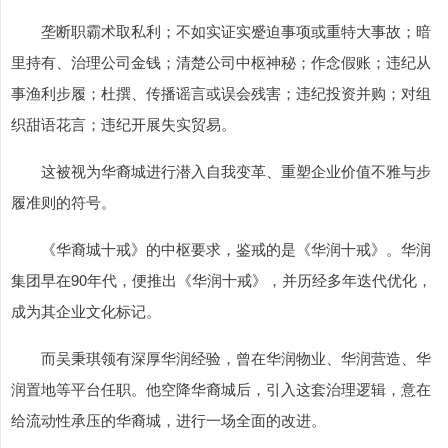
垄断职霸术取私利；不如实证实蹙迫事项或重特大事故；暗
里持有、治理公司金钱；清楚公司中枢神秘；作念假账；违纪从
事渔利步履；杜撰、传播谣言或误会残害；违纪投资并购；对组
织甜语花言；违纪开展失实贸易。
这被视为华裔城进行潜入自我变革、重塑企业价值不雅与步
履准则的符号。
《华裔城十戒》的中枢要求，鉴戒的是《华润十戒》。华润
集团早在90年代，便推出《华润十戒》，并历经多年迭代优化，
成为其企业文化标记。
而吴秉琪领有深厚华润经验，曾在华润物业、华润营造、华
润置地等平台任职。他空降华裔城后，引入这套治理逻辑，意在
给流动性承压的华裔城，进行一场全面的改进。