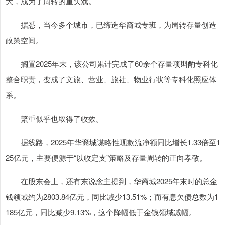
大，成为了周转的重头戏。
据悉，当今多个城市，已缔造华裔城专班，为周转存量创造
政策空间。
搁置2025年末，该公司累计完成了60余个存量项斟酌专科化
整合职责，变成了文旅、营业、旅社、物业行状等专科化照应体
系。
繁重似乎也取得了收效。
据线路，2025年华裔城谋略性现款流净额同比增长1.33倍至1
25亿元，主要便源于“以收定支”策略及存量周转的正向孝敬。
在股东会上，还有东说念主提到，华裔城2025年末时的总金
钱领域约为2803.84亿元，同比减少13.51%；而有息欠债总数为1
185亿元，同比减少9.13%，这个降幅低于金钱领域减幅。