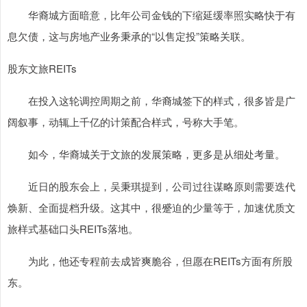
华裔城方面暗意，比年公司金钱的下缩延缓率照实略快于有
息欠债，这与房地产业务秉承的“以售定投”策略关联。
股东文旅REITs
在投入这轮调控周期之前，华裔城签下的样式，很多皆是广
阔叙事，动辄上千亿的计策配合样式，号称大手笔。
如今，华裔城关于文旅的发展策略，更多是从细处考量。
近日的股东会上，吴秉琪提到，公司过往谋略原则需要迭代
焕新、全面提档升级。这其中，很蹙迫的少量等于，加速优质文
旅样式基础口头REITs落地。
为此，他还专程前去成皆爽脆谷，但愿在REITs方面有所股
东。