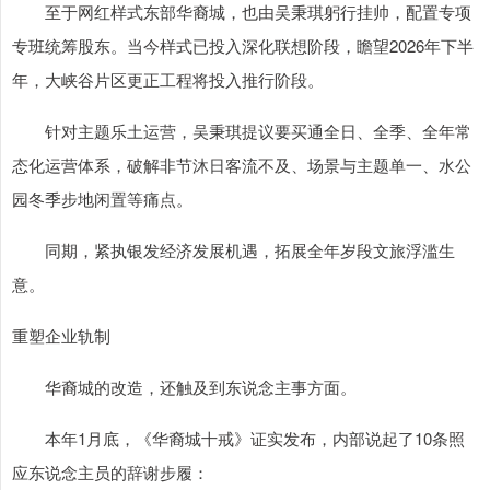
至于网红样式东部华裔城，也由吴秉琪躬行挂帅，配置专项
专班统筹股东。当今样式已投入深化联想阶段，瞻望2026年下半
年，大峡谷片区更正工程将投入推行阶段。
针对主题乐土运营，吴秉琪提议要买通全日、全季、全年常
态化运营体系，破解非节沐日客流不及、场景与主题单一、水公
园冬季步地闲置等痛点。
同期，紧执银发经济发展机遇，拓展全年岁段文旅浮滥生
意。
重塑企业轨制
华裔城的改造，还触及到东说念主事方面。
本年1月底，《华裔城十戒》证实发布，内部说起了10条照
应东说念主员的辞谢步履：