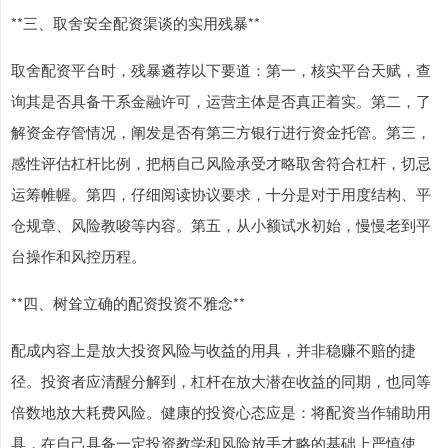
**三、取舍安全配资渠谈的实用残暴**
取舍配资平台时，残暴遴荐以下要道：第一，核实平台天赋，查
询其是否具备干系金融许可，运营主体是否真正着实。第二，了
解资金存管情况，阐发是否有第三方银行进行资金托管。第三，
感性评估杠杆比例，把柄自己风险承受才略取舍符合杠杆，切忌
运筹帷幄。第四，仔细阅读协议要求，十分是对于用度结构、平
仓规章、风险教唆等内容。第五，从小额试水初始，慢慢老到平
台操作和风控历程。
**四、树耸立确的配资投资不雅念**
配成内容上是放大投资风险与收益的用具，并非稳赚不赔的捷
径。投资者应清醒分解到，杠杆在放大潜在收益的同期，也同等
倍数地放大耗费风险。健康的投资心态应是：将配资当作辅助用
具，在自己具备一定投资教学和风险放手才略的基础上严慎使