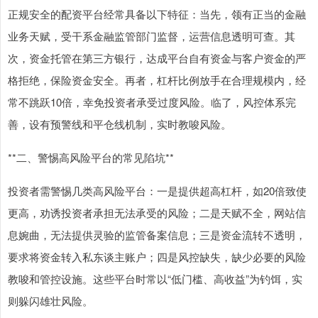
正规安全的配资平台经常具备以下特征：当先，领有正当的金融
业务天赋，受干系金融监管部门监督，运营信息透明可查。其
次，资金托管在第三方银行，达成平台自有资金与客户资金的严
格拒绝，保险资金安全。再者，杠杆比例放手在合理规模内，经
常不跳跃10倍，幸免投资者承受过度风险。临了，风控体系完
善，设有预警线和平仓线机制，实时教唆风险。
**二、警惕高风险平台的常见陷坑**
投资者需警惕几类高风险平台：一是提供超高杠杆，如20倍致使
更高，劝诱投资者承担无法承受的风险；二是天赋不全，网站信
息婉曲，无法提供灵验的监管备案信息；三是资金流转不透明，
要求将资金转入私东谈主账户；四是风控缺失，缺少必要的风险
教唆和管控设施。这些平台时常以“低门槛、高收益”为钓饵，实
则躲闪雄壮风险。