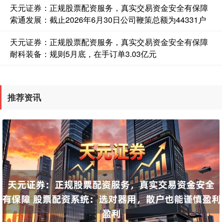
国债指数
229.61
+0.02
+0.01%
天元证券：正规股票配资服务，真实交易资金安全有保障
索通发展：截止2026年6月30日公司鞭策总额为44331户
天元证券：正规股票配资服务，真实交易资金安全有保障
耐科装备：规则5月底，在手订单3.03亿元
推荐资讯
期指IC0
7793.00
+79.60
+1.03%
上证综指
3908.56
+8.20
+0.21%