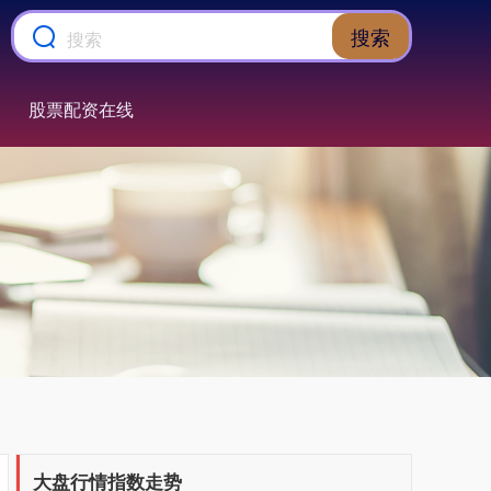
搜索
股票配资在线
上证综指
3900.35
+21.92
+0.57%
大盘行情指数走势
深证成指
14110.12
-34.08
-0.24%