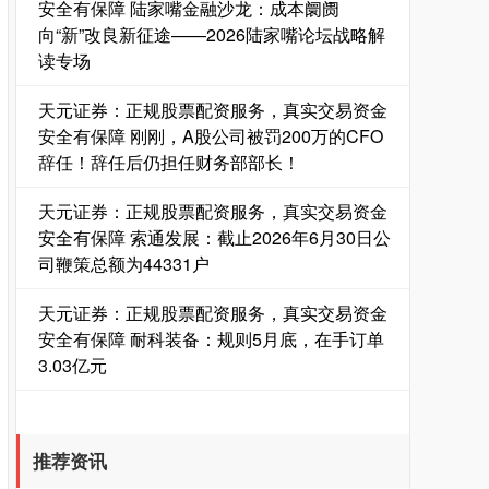
安全有保障 陆家嘴金融沙龙：成本阛阓
向“新”改良新征途——2026陆家嘴论坛战略解
读专场
天元证券：正规股票配资服务，真实交易资金
安全有保障 刚刚，A股公司被罚200万的CFO
辞任！辞任后仍担任财务部部长！
国债指数
229.59
-0.00
0.00%
天元证券：正规股票配资服务，真实交易资金
安全有保障 索通发展：截止2026年6月30日公
司鞭策总额为44331户
天元证券：正规股票配资服务，真实交易资金
安全有保障 耐科装备：规则5月底，在手订单
3.03亿元
期指IC0
7730.00
-1.00
-0.01%
推荐资讯