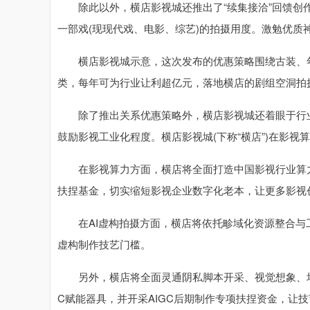
除此以外，横店影视城还推出了“续集接洽”回馈创作
一部戏(现现代戏、电影、综艺)的拍摄用度。激勉优质
横店影视城示意，这次发布的优惠策略围绕古装、年
类，每年可为行业让利超亿元，落地横店的剧组空洞拍摄
除了推出关系优惠策略外，横店影视城还着眼于行业长
鼓励影视工业化程度。横店影视城(下称“横店”)在影视
在影视算力方面，横店将全面打造中国影视行业算力
扶捏基金，切实缩短影视企业数字化老本，让更多影视
在AI虚构拍摄方面，横店将依托畛域化资源整合与工
虚构制作技艺门槛。
另外，横店将全面灵通阴私脚本开采、视觉想象、场景
C赋能器具，并开采AIGC后期制作专项扶捏资金，让