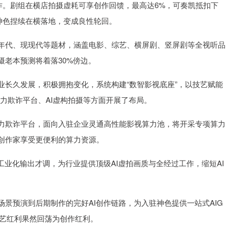
。剧组在横店拍摄虚耗可享创作回馈，最高达6%，可奏凯抵扣下
神色捏续在横落地，变成良性轮回。
代、现现代等题材，涵盖电影、综艺、横屏剧、竖屏剧等全视听品
老本预测将着落30%傍边。
久发展，积极拥抱变化，系统构建“数智影视底座”，以技艺赋能
算力欺诈平台、AI虚构拍摄等方面开展了布局。
欺诈平台，面向入驻企业灵通高性能影视算力池，将开采专项算力
创作家享受更便利的算力资源。
业化输出才调，为行业提供顶级AI虚拍画质与全经过工作，缩短AI
预演到后期制作的完好AI创作链路，为入驻神色提供一站式AIG
技艺红利果然回荡为创作红利。